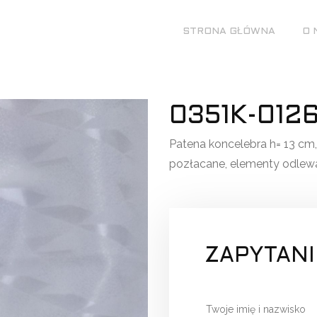
STRONA GŁÓWNA
O 
0351K-012
Patena koncelebra h= 13 cm,
pozłacane, elementy odlewa
ZAPYTANI