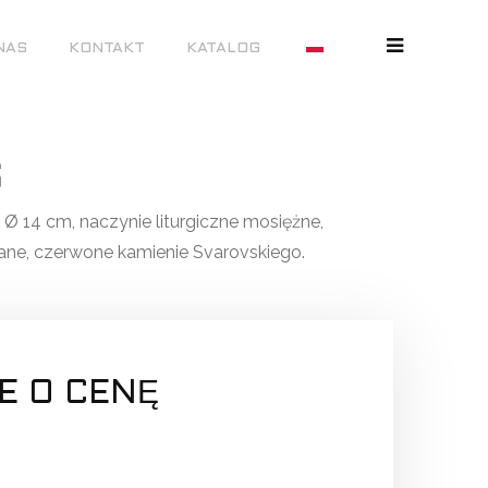
NAS
KONTAKT
KATALOG
6
 Ø 14 cm, naczynie liturgiczne mosiężne,
ne, czerwone kamienie Svarovskiego.
E O CENĘ