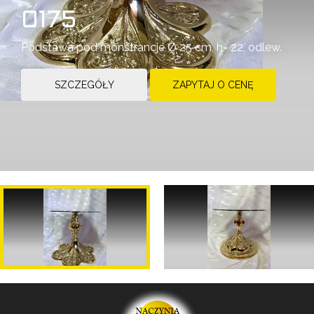
0175
Podstawa pod monstrancje Ø 25 cm, h= 22, odlew.
SZCZEGÓŁY
ZAPYTAJ O CENĘ